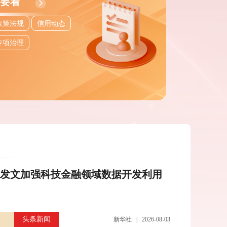
要看
政策法规
信用动态
专项治理
中央网信办举报中心上半年处置仿冒假冒网
站759个
专栏
头条新闻
新华社 | 2026-07-27