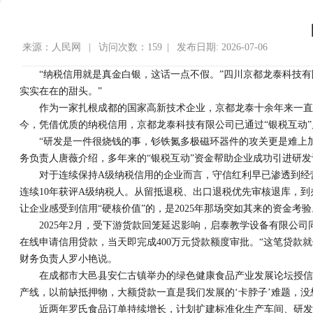
来源：人民网 | 访问次数：159 | 发布日期: 2026-07-06
“纳税信用就是真金白银，这话一点不假。”四川京都龙泰科技
实实在在的甜头。”
作为一家扎根成都的国家高新技术企业，京都龙泰十余年来一直
今，凭借优质的纳税信用，京都龙泰科技有限公司已通过“银税互动”累
“研发是一件很烧钱的事，钐铁氮多极磁环器件的攻关更是难上
务负责人唐薇介绍，多年来的“银税互动”资金帮助企业成功引进研
对于连续保持A级纳税信用的企业而言，守信红利早已渗透到经
连续10年获评A级纳税人。从留抵退税、出口退税优先审核退库，
让企业感受到信用“硬核价值”的，是2025年那场突如其来的资金考验
2025年2月，受下游货款回笼延迟影响，启泰教学设备有限公
在线申请信用贷款，当天即完成400万元贷款额度审批。“这笔贷款
财务负责人罗小艳说。
在成都市大邑县安仁古镇举办的绿色健康食品产业发展论坛授信
产线，以前缺抵押物，大额贷款一直是我们发展的‘卡脖子’难题，没
近两年罗氏食品订单持续增长，计划扩建标准化生产车间、研发